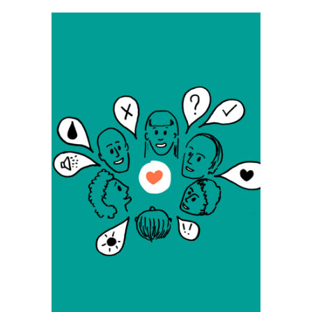
Quand les sujets s’y prêtent, je défends avec
ferveur l’intérêt des démarches
participatives. Impliquer les usagers et les
parties prenantes d’un projet dans son
élaboration voire dans sa construction
présente de nombreux avantages.
D’une part, l’adéquation entre les besoins
réels et les solutions engendre une meilleure
appropriation et un plus grand respect des
équipements, car ils ne sont pas subis, mais
désirés et soutenus. D’autre part, la
valorisation de l’expertise des parties
prenantes et des usagers génère une
dynamique fédératrice autour du projet et
donne lieu à des propositions originales :
être à l’écoute du territoire et de ses usagers
permet de révéler caractère et fraîcheur !