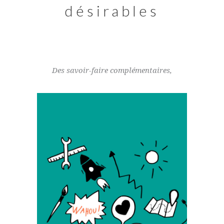
désirables
Des savoir-faire complémentaires,
Mes compétences créatives et techniques
me permettent de développer des projets
aux problématiques inédites, en utilisant des
méthodes variées. Design de produit et
d’espace, design de service, scénographie,
graphisme, co-conception et prototypage :
je puise dans mes différents savoir-faire
pour vous accompagner dans la réalisation
de vos projets, toujours en sur-mesure.
Quelle que soit l’échelle de projet, je veille à