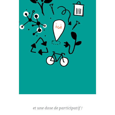
l’environnement. C’est pour ces raisons que
j’applique autant que faire se peut, certaines
stratégies qui se rapportent à l’éco-
conception et à l’Economie Sociale et
Solidaire : je veille à limiter l’impact
environnemental des projets, je privilégie
des matériaux bio-sourcés ou en seconde
vie, je recherche des partenaires locaux pour
le développement ou la production de
certains éléments, je favorise les low-tech et
le réparable, je travaille en collaboration
avec les ESAT et les chantiers d’insertion,
etc. Voilà ma définition du bon sens en
design !
et une dose de participatif !