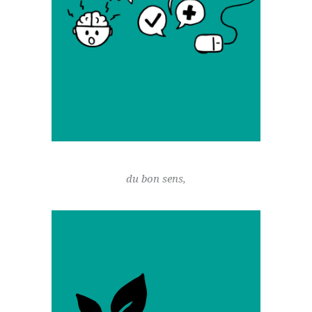
bien saisir le contexte du projet et les
ambitions que vous portez à travers ce
dernier. Une fois ces bonnes bases définies,
nous pourrons alors définir ensemble votre
besoin d’accompagnement et chercher le
beau, le bien-fait, le pratique, le durable, etc.
!
du bon sens,
« Mais qu’est-ce que c’est finalement le bon
sens ? »
De mon point de vue, le designer a la
responsabilité de proposer des solutions
respectueuses de l’homme et de