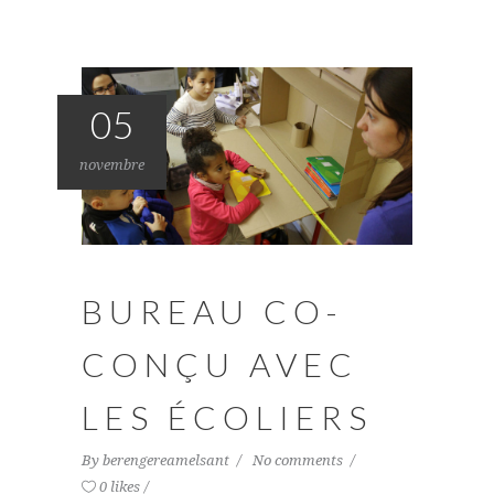
05
novembre
BUREAU CO-
CONÇU AVEC
LES ÉCOLIERS
By
berengereamelsant
No comments
0 likes