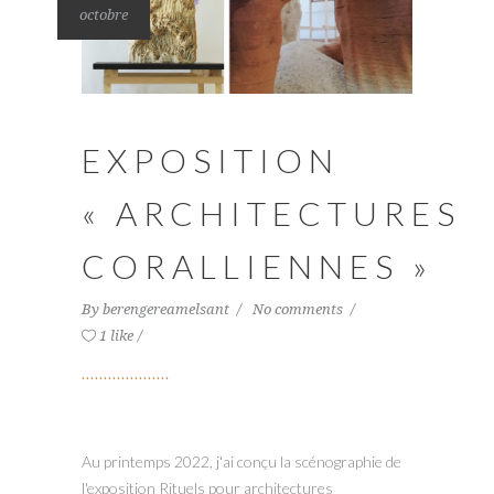
octobre
EXPOSITION
« ARCHITECTURES
CORALLIENNES »
By
berengereamelsant
No comments
1 like
Au printemps 2022, j'ai conçu la scénographie de
l'exposition Rituels pour architectures